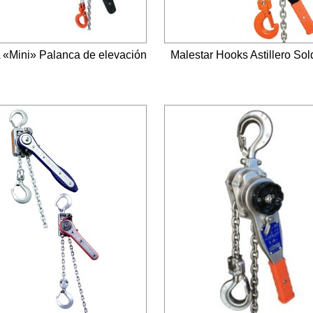
A «Mini» Palanca de elevación
Malestar Hooks Astillero So