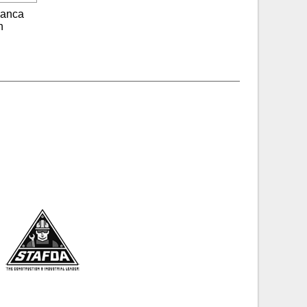
lanca
n